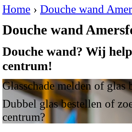
Home
›
Douche wand Amers
Douche wand Amersf
Douche wand? Wij help
centrum!
Glasschade melden of glas 
Dubbel glas bestellen of z
centrum?