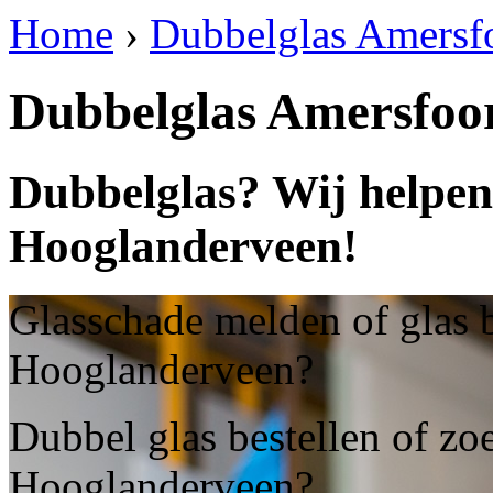
Home
›
Dubbelglas Amersf
Dubbelglas Amersfoo
Dubbelglas? Wij helpen
Hooglanderveen!
Glasschade melden of glas b
Hooglanderveen?
Dubbel glas bestellen of zo
Hooglanderveen?