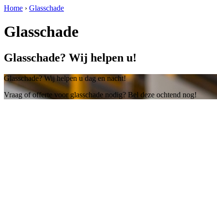
Home
›
Glasschade
Glasschade
Glasschade? Wij helpen u!
Glasschade? Wij helpen u dag en nacht!
Vraag of offerte voor glasschade nodig? Bel deze ochtend nog!