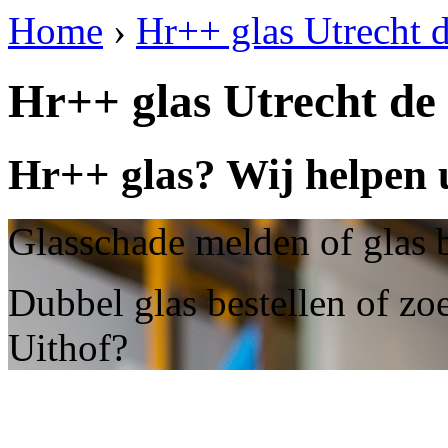
Home
›
Hr++ glas Utrecht 
Hr++ glas Utrecht de
Hr++ glas? Wij helpen u
Glasschade melden of glas b
Dubbel glas bestellen of zo
Uithof?