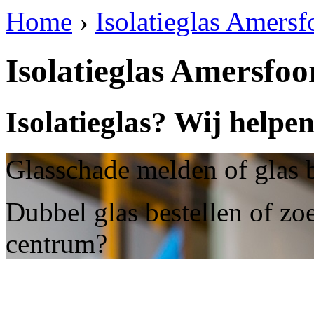
Home
›
Isolatieglas Amersf
Isolatieglas Amersfo
Isolatieglas? Wij helpe
Glasschade melden of glas 
Dubbel glas bestellen of zoe
centrum?