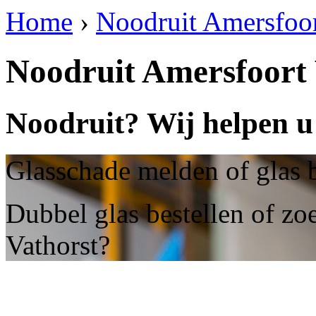
Home
›
Noodruit Amersfoor
Noodruit Amersfoort 
Noodruit? Wij helpen u
Glasschade melden of glas b
Dubbel glas bestellen of zo
Vathorst?