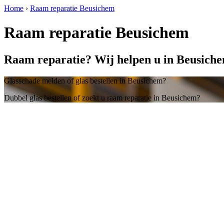
Home
›
Raam reparatie Beusichem
Raam reparatie Beusichem
Raam reparatie? Wij helpen u in Beusich
Glasschade melden of glas bestellen in Beusichem?
Dubbel glas bestellen of zoekt u raam reparatie in Beusichem?