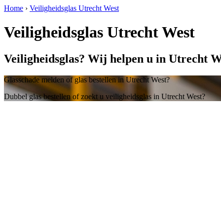
Home
›
Veiligheidsglas Utrecht West
Veiligheidsglas Utrecht West
Veiligheidsglas? Wij helpen u in Utrecht W
Glasschade melden of glas bestellen in Utrecht West?
Dubbel glas bestellen of zoekt u veiligheidsglas in Utrecht West?