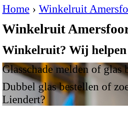
Home
›
Winkelruit Amersfo
Winkelruit Amersfoor
Winkelruit? Wij helpen
Glasschade melden of glas b
Dubbel glas bestellen of zo
Liendert?